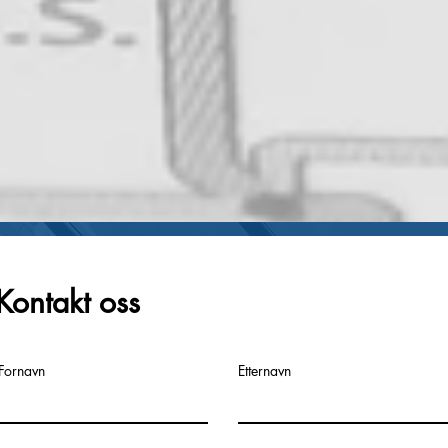
Kontakt oss
Fornavn
Etternavn