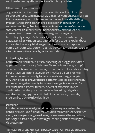
ved lov eller ved gyldig vedtak fra offentlig myndighet.
Sikkerhet og intern-kontroll
selgerformoder at vedkommende som står som kontaktperson
og/eller oppføres som mottaker av e-mail for kunden, også har rett
til å forføye over produktet. Retten formodes å omfatte sletting,
flytting, kansellering eller andre disposisjoner som påvirker
tjenestens omfang. Det forutsettes at kunden har innført rutiner
som ivaretar og sikrer korrekt behandling av rettighetene til
domene/web, herunder meddelerselgerendringer av
kontrollopplysninger. Selv om selgertar back-up av alle filer og
databaser så er kunden også ansvarlig for å ta egne kopier (back-
up) av filer, bilder og tekst. selgerhar ikke ansvar for tap som
kunne vært unngått, dersom det hadde vært tatt slik kopi. selgerer
ikke på noen måte ansvarlig for tap av data.
Innhold og funksjoner
Bedriften eller brukeren er selv ansvarlig for å legge inn, samt å
oppdatere informasjon på sidene. Alt innhold som legges ut på
serveren er brukerens ansvar og brukeren beholder selv eierskap
og opphavsrett til det materialet som legges ut. Bedriften eller
brukeren er selv ansvarlig for alt materiale som legges ut på
serveren og at opphavsrettslige bestemmelser ikke blir krenket.
Brukeren er også ansvarlig for at nødvendige konsesjoner fra
offentlige myndigheter foreligger, samt at materiale ikke er
ærekrenkende eller på annen måte er lovstridig. selgerhar
eiendomsrett og opphavsrett til all eksisterende og fremtidig
programkode og tekniske løsninger.
Domener
Kunden er selv ansvarlig for at den informasjon som han/hun
oppgir er riktig. Ved å oppgi feil kontaktinformasjon, det være seg
navn, kontaktperson, gateadresse, postadresse, eller e–mail mv,
kan selgerut fra en skjønnsmessig vurdering slette bestillingen.
Videresalg m.v.
Tjenester og produkter som tilbys av selger kan ikke videreselges