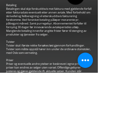
Betaling
Betalingen skal skje forskuddsvis mot faktura med gjeldende forfall
etter fakturadato eventuelt etter annen avtale. Med forbehold om
skrivefeil og feilberegning vil etterskuddsvis fakturering
forekomme.
Ved forsinket betaling påløper morarente pr.
påbegynt måned. Samt purregebyr. Abonnementet forfaller til
fornying 30 dager før inneværende avtaleperiodes utløp.
Manglende betaling innenfor angitte frister fører til stenging av
produkter og tjenester fra selger.
Tvister
Tvister skal i første rekke forsøkes løst gjennom forhandlinger.
Tvister som måtte oppstå hører inn under de ordinære domstoler,
med Oslo som verneting.
Priser
Priser og eventuelle andre ytelser er beskrevet i egne prislister. Alle
priser kan endres av selger uten varsel. Offentlige gebyrer
justeres og gjøres gjeldende ift. aktuelle satser. Kunden står
ansvarlig for selv å dekke alle kostnader knyttet til offentlige
tester/eksamener samt forsikringer for egne operasjoner og
gebyrer på egne fartøy. Med forbehold om skrivefeil. Alle priser er
oppgitt eks mva.
Force Majeure
Dersom avtalens gjennomføring helt eller delvis hindres eller i
vesentlig grad vanskeliggjøres av forhold som ligger utenfor
partenes kontroll, suspenderes partenes plikter i den utstrekning
forholdet er relevant og for så lang tid som forholdet varer.
Øvrige bestemmelser
Bedriften eller kunden kan ikke overdra sine rettigheter og
forpliktelser under denne avtale uten samtykke fra selger. Vi
fraråder Kunden/bruker å forholde seg til alle produktene,
tjenestene og varene relatert til ovennevnte dersom
kunden/bruker hverken forstår eller aksepterer disse