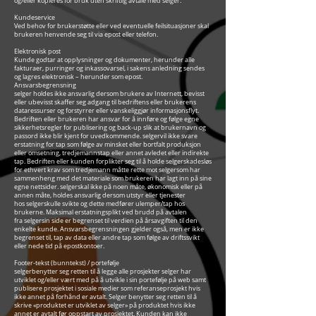
og/eller kopieres for bruk uten skriftlig avtale med selger.
Kundeservice
Ved behov for brukerstøtte eller ved eventuelle feilsituasjoner skal
brukeren henvende seg til via epost eller telefon.
Elektronisk post
Kunde godtar at opplysninger og dokumenter, herunder alle
fakturaer, purringer og inkassovarsel, i sakens anledning sendes
og lagres elektronisk – herunder som epost.
Ansvarsbegrensning
selger holdes ikke ansvarlig dersom brukere av Internett, bevisst
eller ubevisst skaffer seg adgang til bedriftens eller brukerens
dataressurser og forstyrrer eller vanskeliggjør informasjonsflyt.
Bedriften eller brukeren har ansvar for å innføre og følge egne
sikkerhetsregler for publisering og back-up slik at brukernavn og
passord ikke blir kjent for uvedkommende. selgervil ikke svare
erstatning for tap som følge av minsket eller bortfalt produksjon
eller omsetning, tredjemannstap eller annet avledet eller indirekte
tap. Bedriften eller kunden forplikter seg til å holde selgerskadesløs
for ethvert krav som tredjemann måtte rette mot selgersom har
sammenheng med det materiale som brukeren har lagt inn på sine
egne nettsider. selgerskal ikke på noen måte, økonomisk eller på
annen måte, holdes ansvarlig dersom utstyr eller tjenester
hos selgerskulle svikte og dette medfører ulemper/tap hos
brukerne. Maksimal erstatningsplikt ved brudd på avtalen
fra selgersin side er begrenset til verdien på årsavgiften til den
enkelte kunde. Ansvarsbegrensningen gjelder også, men er ikke
begrenset til, tap av data eller andre tap som følge av driftssvikt
eller nede tid på epostkontoer.
Footer-tekst (bunntekst) / portefølje
selgerbenytter seg retten til å legge alle prosjekter selger har
utviklet og/eller vært med på å utvikle i sin portefølje på web samt
publisere prosjektet i sosiale medier som referanseprosjekt hvis
ikke annet på forhånd er avtalt. Selger benytter seg retten til å
skrive «produktet er utviklet av selger» på produktet hvis ikke
annet er avtalt før oppstart av prosjektet. Kunden kan ikke