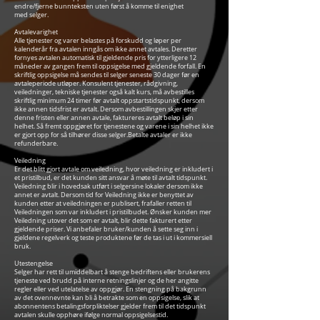
endre/fjerne bunnteksten uten først å komme til enighet
med selger.
Avtalevarighet
Alle tjenester og varer belastes på forskudd og løper per
kalenderår fra avtalen inngås om ikke annet avtales. Deretter
fornyes avtalen automatisk til gjeldende pris for ytterligere 12
måneder av gangen frem til oppsigelse med gjeldende forfall. En
skriftlig oppsigelse må sendes til selger seneste 30 dager før en
avtaleperiode utløper. Konsulent tjenester, rådgivning,
veiledninger, tekniske tjenester også kalt kurs, må avbestilles
skriftlig minimum 24 timer før avtalt oppstartstidspunkt, dersom
ikke annen tidsfrist er avtalt. Dersom avbestillingen skjer etter
denne fristen eller annen avtale, faktureres avtalt beløp i sin
helhet. Så fremt oppgjøret for tjenestene og varene i sin helhet ikke
er gjort opp for så tilhører disse selger.Betalte avtaler er ikke
refunderbare.
Veiledning
Er det blitt gjort avtale om veiledning, hvor veiledning er inkludert i
et pristilbud, er det kunden sitt ansvar å møte til avtalt tidspunkt.
Veiledning blir i hovedsak utført i selgersine lokaler dersom ikke
annet er avtalt. Dersom tid for Veiledning ikke er benyttet av
kunden etter at veiledningen er publisert, frafaller retten til
Veiledningen som var inkludert i pristilbudet. Ønsker kunden mer
Veiledning utover det som er avtalt, blir dette fakturert etter
gjeldende priser. Vi anbefaler bruker/kunden å sette seg inn i
gjeldene regelverk og teste produktene før de tas i ut i kommersiell
bruk.
Utestengelse
Selger har rett til umiddelbart å stenge bedriftens eller brukerens
tjeneste ved brudd på interne retningslinjer og de her angitte
regler eller ved utelatelse av oppgjør. En stengning på bakgrunn
av det ovennevnte kan bli å betrakte som en oppsigelse, slik at
abonnentens betalingsforpliktelser gjelder frem til det tidspunkt
avtalen skulle opphøre ifølge normal oppsigelsestid.