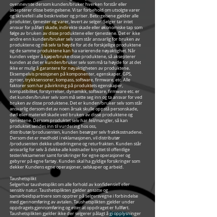
ovennevnte dersom kunden/bruker hverken forstår eller
aksepterer disse betingelsene. Vi tar forbehold om utsolgte varer
og skrivefeil i alle beskrivelser og priser. Betingelsene gjelder alle
produkter, tjenester og varer, levert av selger. Selger tar intet
ansvar for påført skade, indirekte skade eller økonomiske tap som
følge av bruken av disse produktene eller tjenestene. Det er ikke
andre enn kunden/bruker selv som står ansvarlig for bruken av
produktene og må selv ta høyde for at de forskjellige produktene
og de samme produktene kan ha varierende nøyaktighet. Når
kunden velger å kjøpe/bruke disse produktene, så aksepterer
kunden at det er kunden/bruker selv som må ta høyde for at det
ikke er mulig å garantere for nøyaktigheten av produktene.
Eksempelvis presisjonen på komponenter, egenskaper, GPS,
gyroer, trykksensorer, kompass, software, firmware, etc. Alle
faktorer som har påvirkning på produktets egenskaper,
kompatibilitet, forstyrrelser, dynamikk, software, firmware etc. er
det kunden/bruker selv som må sette seg inn og ta ansvar for ved
bruken av disse produktene. Det er kunden/bruker selv som står
ansvarlig dersom det av noen årsak skulle oppstå personskade,
død eller materiell skade ved bruken av disse produktene og
tjenestene. Dersom produktet selv har feil/mangler, så kan
produktet sendes inn til vurdering hos oss,
distributør/produsenten, kunden besørger selv fraktkostnadene.
Dersom det er medhold i reklamasjonen, vil distributør
/produsenten dekke utbedringene og returfrakten. Kunden står
ansvarlig for selv å dekke alle kostnader knyttet til offentlige
tester/eksamener samt forsikringer for egne operasjoner og
gebyrer på egne fartøy. Kunden skal ha gyldige forsikringer som
dekker Kundens egne operasjoner, selskaper og arbeid.
Taushetsplikt
Selgerhar taushetsplikt om alle forhold av konfidensiell eller
sensitiv natur. Taushetsplikten gjelder ansatte og
samarbeidspartnere som opptrer på selgersvegne i forbindelse
med gjennomføring av avtalen. Taushetsplikten gjelder under
oppdragets gjennomføring og etter at oppdraget er fullført.
Taushetsplikten gjelder ikke der selgerer pålagt å gi opplysninger