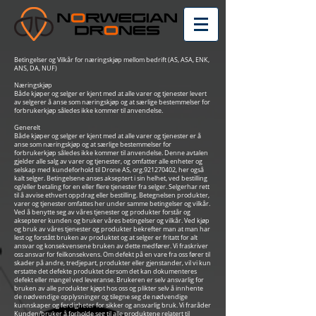
Betingelser og Vilkår for næringskjøp mellom bedrift (AS, ASA, ENK,
ANS, DA, NUF)
Næringskjøp
Både kjøper og selger er kjent med at alle varer og tjenester levert
av selgerer å anse som næringskjøp og at særlige bestemmelser for
forbrukerkjøp således ikke kommer til anvendelse.
Generelt
Både kjøper og selger er kjent med at alle varer og tjenester er å
anse som næringskjøp og at særlige bestemmelser for
forbrukerkjøp således ikke kommer til anvendelse. Denne avtalen
gjelder alle salg av varer og tjenester, og omfatter alle enheter og
selskap med kundeforhold til Drone AS, org.921270402, her også
kalt selger. Betingelsene anses akseptert i sin helhet, ved bestilling
og/eller betaling for en eller flere tjenester fra selger. Selgerhar rett
til å avvise ethvert oppdrag eller bestilling. Betegnelsen produkter,
varer og tjenester omfattes her under samme betingelser og vilkår.
Ved å benytte seg av våres tjenester og produkter forstår og
aksepterer kunden og bruker våres betingelser og vilkår. Ved kjøp
og bruk av våres tjenester og produkter bekrefter man at man har
lest og forstått bruken av produktet og at selger er fritatt for alt
ansvar og konsekvensene bruken av dette medfører. Vi fraskriver
oss ansvar for feilkonsekvens. Om defekt på en vare fra oss fører til
skader på andre, tredjepart, produkter eller gjenstander, vil vi kun
erstatte det defekte produktet dersom det kan dokumenteres
defekt eller mangel ved leveranse. Brukeren er selv ansvarlig for
bruken av alle produkter kjøpt hos oss og plikter selv å innhente
de nødvendige opplysninger og tilegne seg de nødvendige
kunnskaper og ferdigheter for sikker og ansvarlig bruk. Vi fraråder
Kunden/bruker å forholde seg til alle produktene relatert til