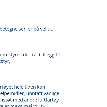
betegnelsen er på vei ut.
styres derfra, i tillegg til
styr,
rtøyet hele tiden kan
elpemidler, unntatt vanlige
enstøt med andre luftfartøy,
rge er maksimal VLOS