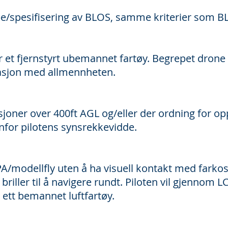
/spesifisering av BLOS, samme kriterier som B
et fjernstyrt ubemannet fartøy. Begrepet drone
sjon med allmennheten.
ner over 400ft AGL og/eller der ordning for opp
enfor pilotens synsrekkevidde.
PA/modellfly uten å ha visuell kontakt med farkos
briller til å navigere rundt. Piloten vil gjennom L
i ett bemannet luftfartøy.