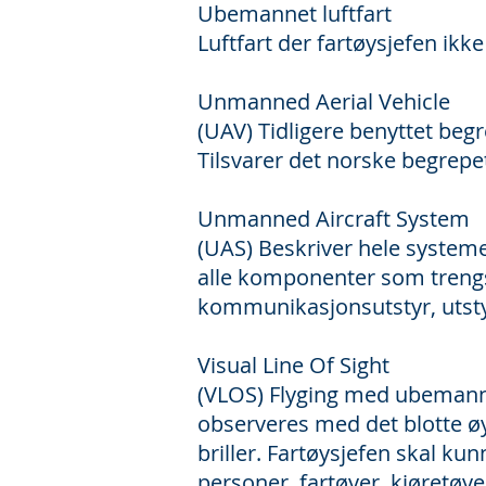
Ubemannet luftfart
Luftfart der fartøysjefen ikke
Unmanned Aerial Vehicle
(UAV) Tidligere benyttet beg
Tilsvarer det norske begrepe
Unmanned Aircraft System
(UAS) Beskriver hele systemet
alle komponenter som trengs
kommunikasjonsutstyr, utsty
Visual Line Of Sight
(VLOS) Flyging med ubemannet
observeres med det blotte øy
briller. Fartøysjefen skal ku
personer, fartøyer, kjøretøy