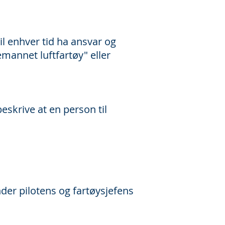
il enhver tid ha ansvar og
emannet luftfartøy" eller
krive at en person til
der pilotens og fartøysjefens