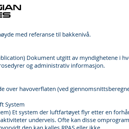
høyde med referanse til bakkenivå.
blication) Dokument utgitt av myndighetene i hv
rosedyrer og administrativ informasjon.
e over havoverflaten (ved gjennomsnittsberegne
ft System
m) Et system der luftfartøyet flyr etter en for
ktiviteter underveis. Ofte kan disse omprogra
vorvidt den kan kalles RPAS eller ikke.