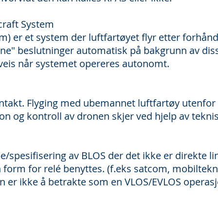
raft System
 er et system der luftfartøyet flyr etter forh
egne" beslutninger automatisk på bakgrunn av diss
rveis når systemet opereres autonomt.
ntakt. Flyging med ubemannet luftfartøy utenfor 
on og kontroll av dronen skjer ved hjelp av tekni
spesifisering av BLOS der det ikke er direkte l
n form for relé benyttes. (f.eks satcom, mobiltekno
 er ikke å betrakte som en VLOS/EVLOS operasj