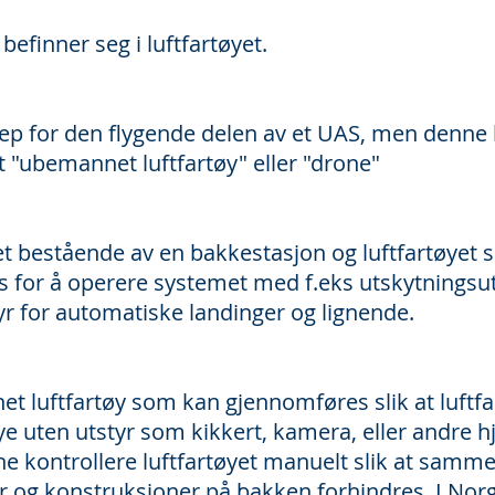
 befinner seg i luftfartøyet.
rep for den flygende delen av et UAS, men denne 
t "ubemannet luftfartøy" eller "drone"
 bestående av en bakkestasjon og luftfartøyet som 
 for å operere systemet med f.eks utskytningsut
r for automatiske landinger og lignende.
 luftfartøy som kan gjennomføres slik at luftfa
e uten utstyr som kikkert, kamera, eller andre hj
nne kontrollere luftfartøyet manuelt slik at samm
er og konstruksjoner på bakken forhindres. I No