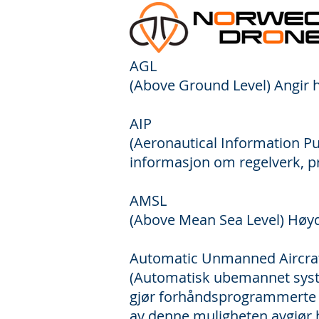
AGL
(Above Ground Level) Angir 
AIP
(Aeronautical Information Pu
informasjon om regelverk, p
AMSL
(Above Mean Sea Level) Høyd
Automatic Unmanned Aircra
(Automatisk ubemannet syste
gjør forhåndsprogrammerte a
av denne muligheten avgjør h