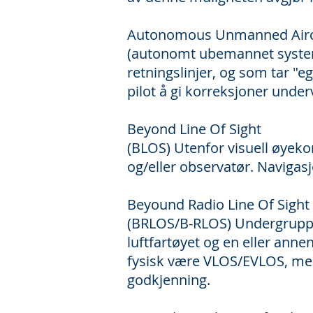
Autonomous Unmanned Airc
(autonomt ubemannet system)
retningslinjer, og som tar "
pilot å gi korreksjoner unde
Beyond Line Of Sight
(BLOS) Utenfor visuell øyeko
og/eller observatør. Navigasj
Beyound Radio Line Of Sight
(BRLOS/B-RLOS) Undergruppe/
luftfartøyet og en eller anne
fysisk være VLOS/EVLOS, men
godkjenning.